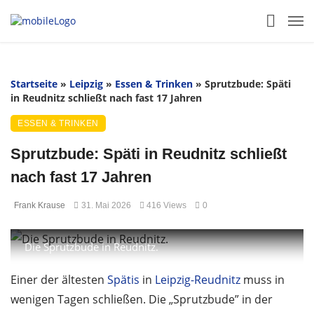
Startseite
»
Leipzig
»
Essen & Trinken
»
Sprutzbude: Späti
in Reudnitz schließt nach fast 17 Jahren
ESSEN & TRINKEN
Sprutzbude: Späti in Reudnitz schließt
nach fast 17 Jahren
Frank Krause
31. Mai 2026
416 Views
0
Die Sprutzbude in Reudnitz.
Einer der ältesten
Spätis
in
Leipzig-Reudnitz
muss in
wenigen Tagen schließen. Die „Sprutzbude” in der