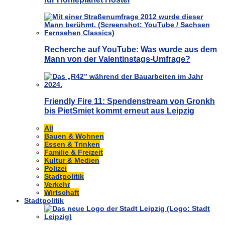
Recherche auf YouTube: Was wurde aus dem
Mann von der Valentinstags-Umfrage?
Friendly Fire 11: Spendenstream von Gronkh
bis PietSmiet kommt erneut aus Leipzig
All
Bauen & Wohnen
Essen & Trinken
Familie & Freizeit
Kultur & Medien
Polizei
Stadtpolitik
Verkehr
Wirtschaft
Stadtpolitik