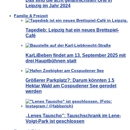
Das sind die acht gefährlichsten Orte in
Leipzig im Jahr 2024
Familie & Freizeit
Tagedieb: Leipzig hat ein neues Brettspiel-
Café
KarLiBeben findet am 13. September 2025 mit
drei Hauptbühnen statt
Größerer Parkplatz?: Darum könnten 1,5
Hektar Wald am Cospudener See gerodet
werden
„Lenes Tauscho”: Tauschschrank im Lene-
Voigt-Park ist geschlossen