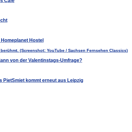
es Café
cht
ür Homeplanet Hostel
ann von der Valentinstags-Umfrage?
s PietSmiet kommt erneut aus Leipzig