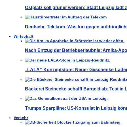
Ostplatz soll grüner werden: Stadt Leipzig lädt
Deutsche Telekom: Was tun gegen aufdringliche
Wirtschaft
Nach Entzug der Betriebserlaubnis: Arnika-Apot
„LALA”-Konzeptstore: Neuer Geschenke-Laden 
Bäckerei Steinecke schafft Bargeld ab: Test in Le
Trumps Sparpläne: US-Konsulat in Leipzig kön
Verkehr