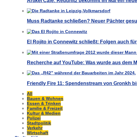
Artikel Café: Reudnitz bekommt im Mai ein neu
Muss Radtanke schließen? Neuer Pächter gesu
El Rojito in Connewitz schließt: Folgen auch f
Recherche auf YouTube: Was wurde aus dem M
Friendly Fire 11: Spendenstream von Gronkh bi
All
Bauen & Wohnen
Essen & Trinken
Familie & Freizeit
Kultur & Medien
Polizei
Stadtpolitik
Verkehr
Wirtschaft