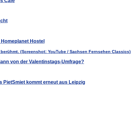
es Café
cht
ür Homeplanet Hostel
ann von der Valentinstags-Umfrage?
s PietSmiet kommt erneut aus Leipzig