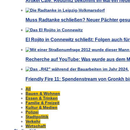
Artikel Café: Reudnitz bekommt im Mai ein neu
Muss Radtanke schließen? Neuer Pächter gesu
El Rojito in Connewitz schließt: Folgen auch f
Recherche auf YouTube: Was wurde aus dem M
Friendly Fire 11: Spendenstream von Gronkh bi
All
Bauen & Wohnen
Essen & Trinken
Familie & Freizeit
Kultur & Medien
Polizei
Stadtpolitik
Verkehr
Wirtschaft