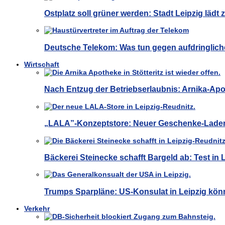
Ostplatz soll grüner werden: Stadt Leipzig lädt
Deutsche Telekom: Was tun gegen aufdringliche
Wirtschaft
Nach Entzug der Betriebserlaubnis: Arnika-Apot
„LALA”-Konzeptstore: Neuer Geschenke-Laden 
Bäckerei Steinecke schafft Bargeld ab: Test in Le
Trumps Sparpläne: US-Konsulat in Leipzig kön
Verkehr