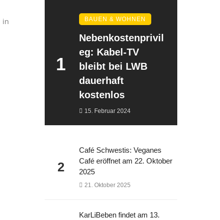
BAUEN & WOHNEN
 in
Nebenkostenprivil
eg: Kabel-TV
1
bleibt bei LWB
dauerhaft
kostenlos
15. Februar 2024
Café Schwestis: Veganes
Café eröffnet am 22. Oktober
2
2025
21. Oktober 2025
KarLiBeben findet am 13.