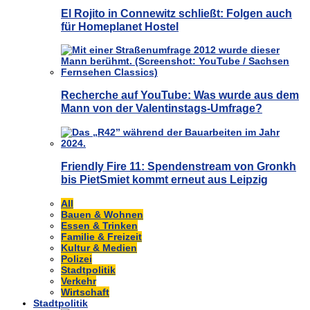
El Rojito in Connewitz schließt: Folgen auch
für Homeplanet Hostel
Recherche auf YouTube: Was wurde aus dem
Mann von der Valentinstags-Umfrage?
Friendly Fire 11: Spendenstream von Gronkh
bis PietSmiet kommt erneut aus Leipzig
All
Bauen & Wohnen
Essen & Trinken
Familie & Freizeit
Kultur & Medien
Polizei
Stadtpolitik
Verkehr
Wirtschaft
Stadtpolitik