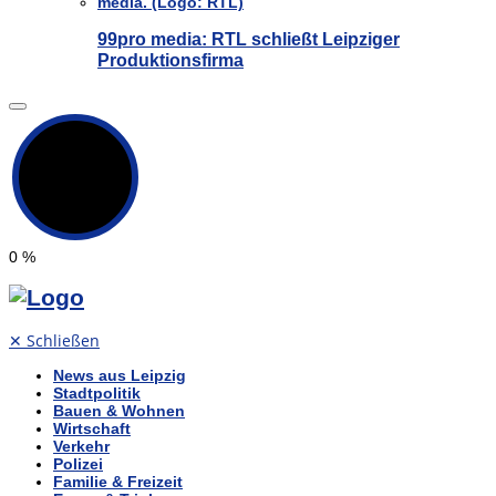
99pro media: RTL schließt Leipziger
Produktionsfirma
0
%
✕
Schließen
News aus Leipzig
Stadtpolitik
Bauen & Wohnen
Wirtschaft
Verkehr
Polizei
Familie & Freizeit