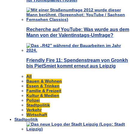
Recherche auf YouTube: Was wurde aus dem
Mann von der Valentinstags-Umfrage?
Friendly Fire 11: Spendenstream von Gronkh
bis PietSmiet kommt erneut aus Leipzig
All
Bauen & Wohnen
Essen & Trinken
Familie & Freizeit
Kultur & Medien
Polizei
Stadtpolitik
Verkehr
Wirtschaft
Stadtpolitik