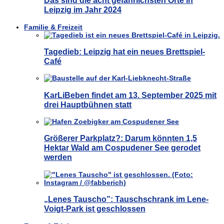
Das sind die acht gefährlichsten Orte in
Leipzig im Jahr 2024
Familie & Freizeit
Tagedieb: Leipzig hat ein neues Brettspiel-
Café
KarLiBeben findet am 13. September 2025 mit
drei Hauptbühnen statt
Größerer Parkplatz?: Darum könnten 1,5
Hektar Wald am Cospudener See gerodet
werden
„Lenes Tauscho”: Tauschschrank im Lene-
Voigt-Park ist geschlossen