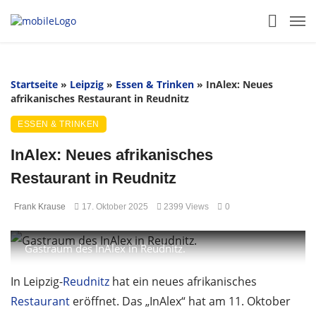
Startseite
»
Leipzig
»
Essen & Trinken
»
InAlex: Neues
afrikanisches Restaurant in Reudnitz
ESSEN & TRINKEN
InAlex: Neues afrikanisches
Restaurant in Reudnitz
Frank Krause
17. Oktober 2025
2399 Views
0
Gastraum des InAlex in Reudnitz.
In Leipzig-
Reudnitz
hat ein neues afrikanisches
Restaurant
eröffnet. Das „InAlex“ hat am 11. Oktober