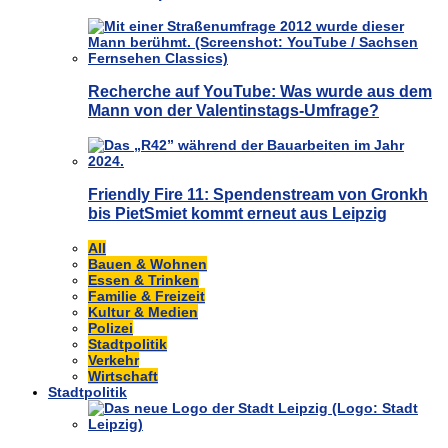
Recherche auf YouTube: Was wurde aus dem
Mann von der Valentinstags-Umfrage?
Friendly Fire 11: Spendenstream von Gronkh
bis PietSmiet kommt erneut aus Leipzig
All
Bauen & Wohnen
Essen & Trinken
Familie & Freizeit
Kultur & Medien
Polizei
Stadtpolitik
Verkehr
Wirtschaft
Stadtpolitik