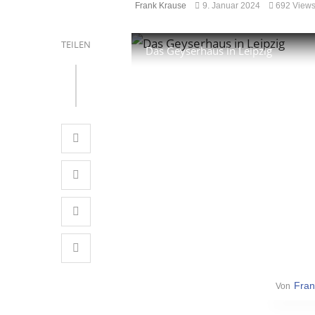
Frank Krause
9. Januar 2024
692 View
TEILEN
Das Geyserhaus in Leipzig
Fran
Von