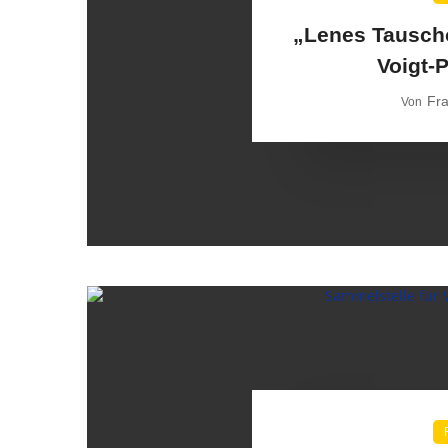
„Lenes Tausch
Voigt-
Fr
Von