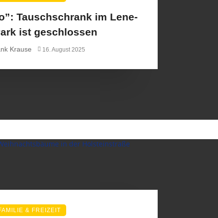
o”: Tauschschrank im Lene-
Park ist geschlossen
ank Krause
16. August 2025
FAMILIE & FREIZEIT