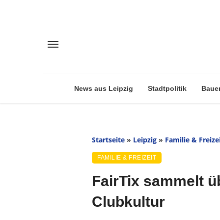
News aus Leipzig
Stadtpolitik
Baue
Startseite
»
Leipzig
»
Familie & Freize
FAMILIE & FREIZEIT
FairTix sammelt üb
Clubkultur