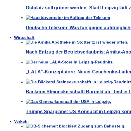
Ostplatz soll grüner werden: Stadt Leipzig lädt
Deutsche Telekom: Was tun gegen aufdringliche
Wirtschaft
Nach Entzug der Betriebserlaubnis: Arnika-Apot
„LALA”-Konzeptstore: Neuer Geschenke-Laden 
Bäckerei Steinecke schafft Bargeld ab: Test in Le
Trumps Sparpläne: US-Konsulat in Leipzig kön
Verkehr