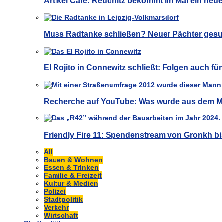
Artikel Café: Reudnitz bekommt im Mai ein neu
Muss Radtanke schließen? Neuer Pächter gesu
El Rojito in Connewitz schließt: Folgen auch f
Recherche auf YouTube: Was wurde aus dem M
Friendly Fire 11: Spendenstream von Gronkh bi
All
Bauen & Wohnen
Essen & Trinken
Familie & Freizeit
Kultur & Medien
Polizei
Stadtpolitik
Verkehr
Wirtschaft