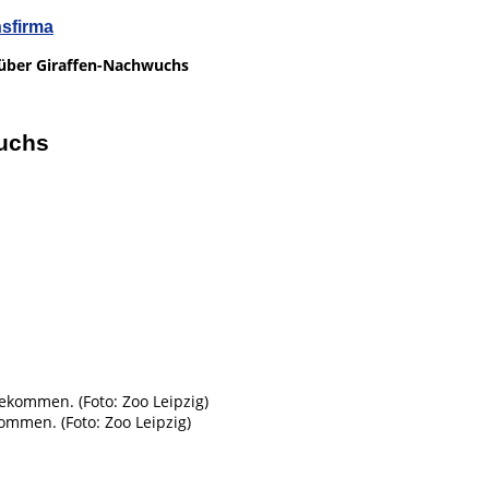
nsfirma
h über Giraffen-Nachwuchs
wuchs
ommen. (Foto: Zoo Leipzig)