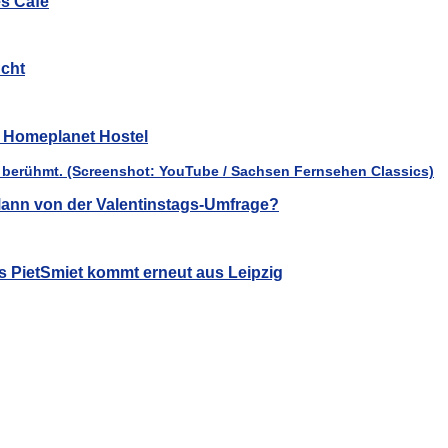
es Café
cht
ür Homeplanet Hostel
ann von der Valentinstags-Umfrage?
s PietSmiet kommt erneut aus Leipzig