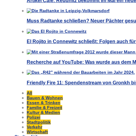
Artikel Café: Reudnitz bekommt im Mai ein neu
Muss Radtanke schließen? Neuer Pächter gesu
El Rojito in Connewitz schließt: Folgen auch f
Recherche auf YouTube: Was wurde aus dem M
Friendly Fire 11: Spendenstream von Gronkh bi
All
Bauen & Wohnen
Essen & Trinken
Familie & Freizeit
Kultur & Medien
Polizei
Stadtpolitik
Verkehr
Wirtschaft