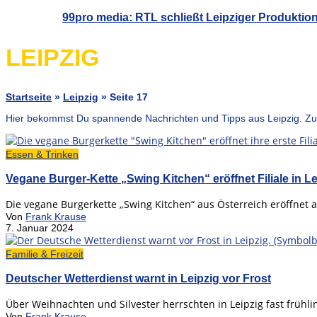
99pro media: RTL schließt Leipziger Produktio
LEIPZIG
Startseite
»
Leipzig
»
Seite 17
Hier bekommst Du spannende Nachrichten und Tipps aus Leipzig. Zu
Essen & Trinken
Vegane Burger-Kette „Swing Kitchen“ eröffnet Filiale in Le
Die vegane Burgerkette „Swing Kitchen“ aus Österreich eröffnet am 
Von
Frank Krause
7. Januar 2024
Familie & Freizeit
Deutscher Wetterdienst warnt in Leipzig vor Frost
Über Weihnachten und Silvester herrschten in Leipzig fast frühli
Von
Frank Krause