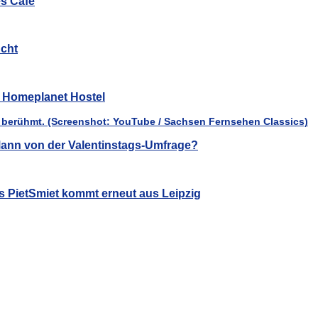
es Café
cht
ür Homeplanet Hostel
ann von der Valentinstags-Umfrage?
s PietSmiet kommt erneut aus Leipzig