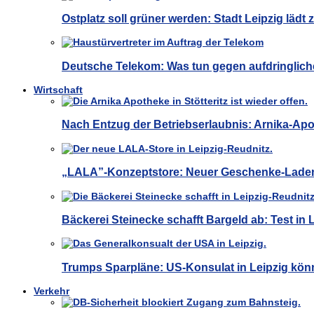
Ostplatz soll grüner werden: Stadt Leipzig lädt
Deutsche Telekom: Was tun gegen aufdringliche
Wirtschaft
Nach Entzug der Betriebserlaubnis: Arnika-Apot
„LALA”-Konzeptstore: Neuer Geschenke-Laden 
Bäckerei Steinecke schafft Bargeld ab: Test in Le
Trumps Sparpläne: US-Konsulat in Leipzig kön
Verkehr